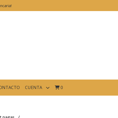
caria!
ONTACTO
CUENTA
0
et pagas