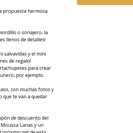
na propuesta hermosa
ordillo o sonajero, la
s llenos de detalles!
i salvavidas y el mini
nes de regalo!
ortachupetes para crear
cunero, por ejemplo.
paso, con muchas fotos y
ro que te van a quedar
cupón de descuento del
n Moussa Lanas y un
 próximo set de esta