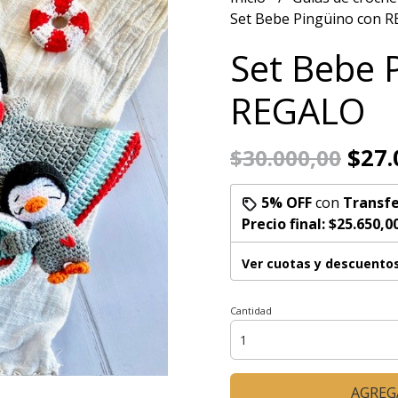
Set Bebe Pingüino con 
Set Bebe 
REGALO
$27.
$30.000,00
5% OFF
con
Transfe
Precio final:
$25.650,0
Ver cuotas y descuento
Cantidad
AGREG