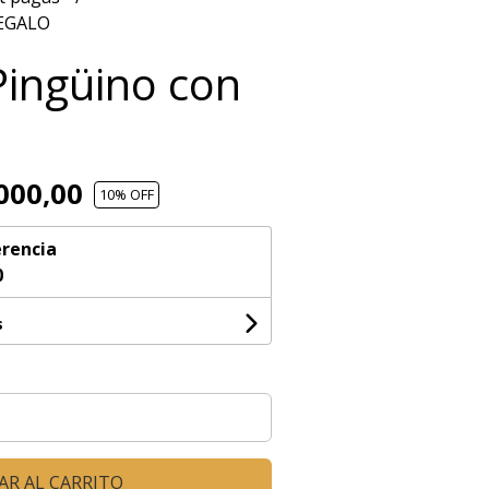
REGALO
Pingüino con
000,00
10
% OFF
rencia
0
s
AR AL CARRITO