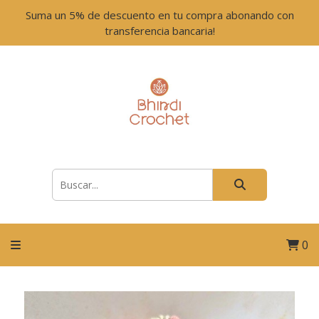
Suma un 5% de descuento en tu compra abonando con
transferencia bancaria!
0