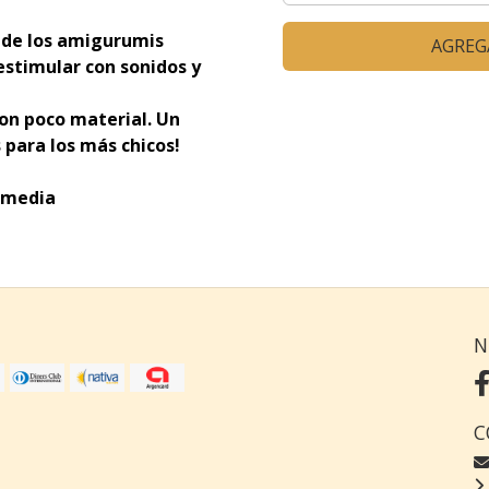
a de los amigurumis
AGREG
estimular con sonidos y
con poco material. Un
para los más chicos!
ermedia
N
C