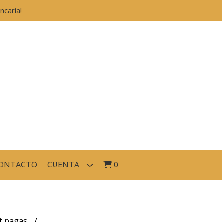
caria!
ONTACTO
CUENTA
0
et pagas