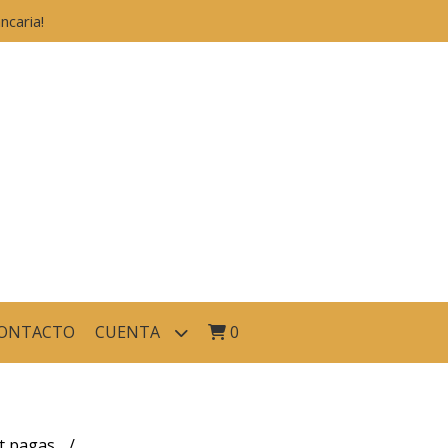
caria!
ONTACTO
CUENTA
0
et pagas