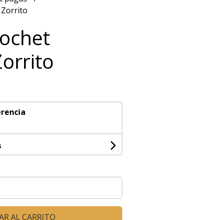
 Zorrito
rochet
orrito
rencia
s
AR AL CARRITO