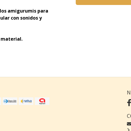
e los amigurumis para
ular con sonidos y
 material.
N
C